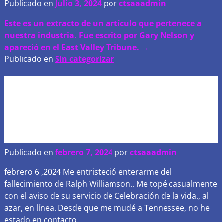
Publicado en
Julio 3, 2024
por
ctsaaadmin
Este es un extracto de un artículo que pertenece a
nuestra industria. Fue escrito por Gary Nelson y
apareció en el East Valley Tribune. →
Publicado en
Sin categorizar
Reflexiones sobre las
contribuciones de Ralph
Williamson a la industria y
nuestra asociación
Publicado en
febrero 7, 2024
por
ctsaaadmin
febrero 6 ,2024 Me entristeció enterarme del
fallecimiento de Ralph Williamson.. Me topé casualmente
con el aviso de su servicio de Celebración de la vida., al
azar, en línea. Desde que me mudé a Tennessee, no he
estado en contacto
…