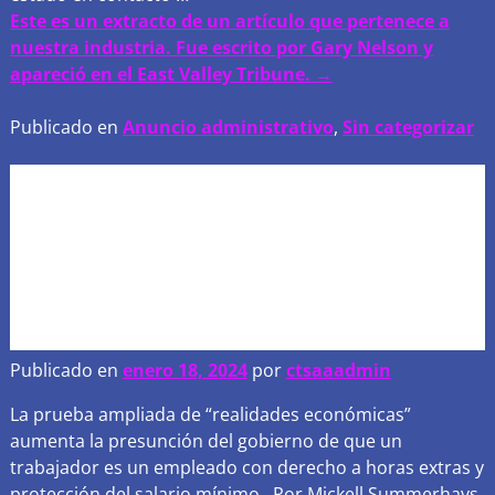
Este es un extracto de un artículo que pertenece a
nuestra industria. Fue escrito por Gary Nelson y
apareció en el East Valley Tribune. →
Publicado en
Anuncio administrativo
,
Sin categorizar
La nueva regla para
contratistas independientes
tiene como objetivo pagar a
más trabajadores como
empleados
Publicado en
enero 18, 2024
por
ctsaaadmin
La prueba ampliada de “realidades económicas”
aumenta la presunción del gobierno de que un
trabajador es un empleado con derecho a horas extras y
protección del salario mínimo.. Por Mickell Summerhays