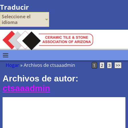
Traducir
Seleccione el
idioma
Hogar
»
Archivos de ctsaaadmin
1
2
3
>>
Archivos de autor:
ctsaaadmin
Azulejo Mexicano Miembro
de CTSAA & piedra co.
presentado en agosto