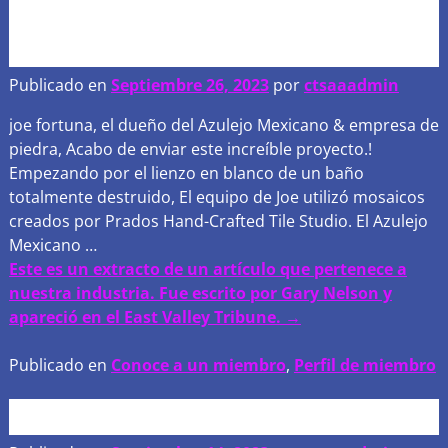
Del lienzo en blanco a la
obra maestra!
Publicado en
Septiembre 26, 2023
por
ctsaaadmin
joe fortuna, el dueño del Azulejo Mexicano & empresa de
piedra, Acabo de enviar este increíble proyecto.!
Empezando por el lienzo en blanco de un baño
totalmente destruido, El equipo de Joe utilizó mosaicos
creados por Prados Hand-Crafted Tile Studio. El Azulejo
Mexicano
…
Este es un extracto de un artículo que pertenece a
nuestra industria. Fue escrito por Gary Nelson y
apareció en el East Valley Tribune. →
Publicado en
Conoce a un miembro
,
Perfil de miembro
Cambio de dirección!