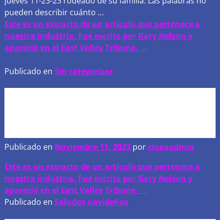
jueves 11-23-23 rodeado de su familia. Las palabras no
pueden describir cuánto
…
Este es un extracto de un artículo que pertenece a
nuestra industria. Fue escrito por Gary Nelson y
apareció en el East Valley Tribune. →
Publicado en
Sin categorizar
Damos gracias por aquellos
que sirvieron o que están
sirviendo actualmente..
Publicado en
Noviembre 11, 2023
por
ctsaaadmin
Este es un extracto de un artículo que pertenece a
nuestra industria. Fue escrito por Gary Nelson y
apareció en el East Valley Tribune. →
Publicado en
Saludos navideños